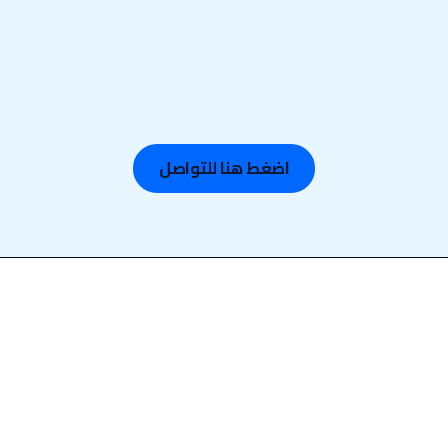
لا تنتظر، تواصل معنا الآن وخلنا نبدأ معك.
ابدأ الآن — وخذ أول خطوة بثبات.
اضغط هنا للتواصل