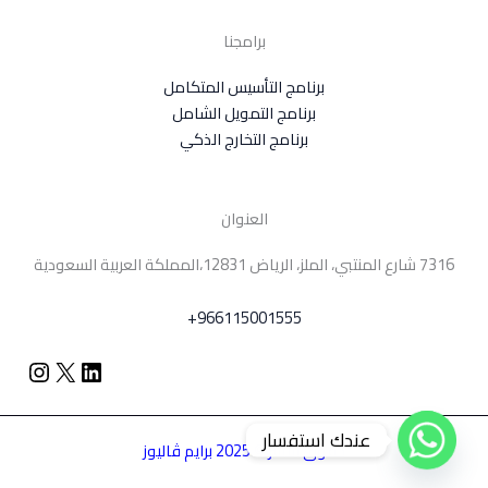
برامجنا
برنامج التأسيس المتكامل
برنامج التمويل الشامل
برنامج التخارج الذكي
العنوان
7316 شارع المنتبي، الملز، الرياض 12831،المملكة العربية السعودية
+966115001555
عندك استفسار
حقوق النشر © 2025 برايم ڤاليوز