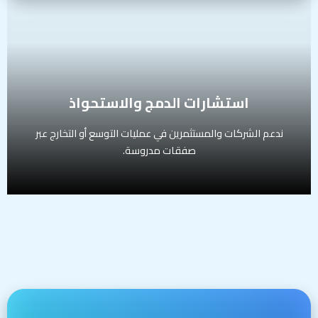
تقييم الشركتين المستهدفتين
إدارة مرحلة الفحص النافي للجهالة Due Diligence
بناء ومراجعة شروط الصفقة Term Sheet
دعم التفاوض حتى توقيع العقود
الفئة المستهدفة:
شركات قائمة، مجموعات استثمارية، مستثمرون
استشارات الدمج والاستحواذ
ندعم الشركات والمستثمرين في عمليات التوسع أو التخارج عبر
صفقات مدروسة.
خدمات الفحص النافي للجهالة