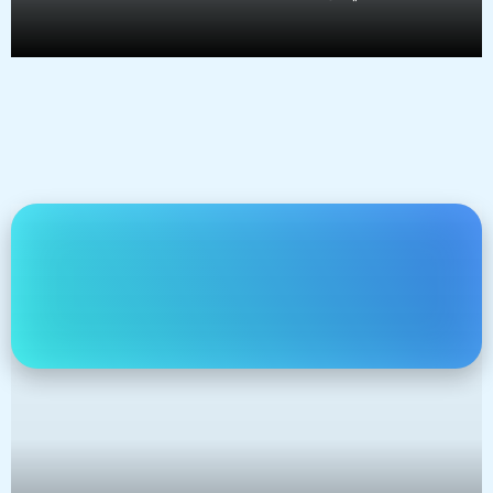
التخطيط الضريبي والتقارير المالية – Tax Planning &
Reporting
نساعدك في تخطيط ضريبي ذكي والامتثال للوائح الهيئة العامة
للزكاة والضرائب والجمارك (ZATCA).
تشمل الخدمة:
تخطيط لتقليل العبء الضريبي القانوني
إعداد التقارير المالية والفواتير الإلكترونية
المساعدة في تقديم الإقرارات الضريبية
مراجعة حسابات ربع سنوية أو سنوية