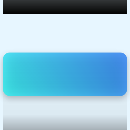
استشارات تمويل الشركات
نجهز الشركات الناشئة للظهور أمام المستثمرين بثقة واحترافية.
تشمل الخدمة:
تحليل الجاهزية المالية والقانونية
إعداد عرض المستثمر (Pitch Deck) وOne Pager
بناء نموذج مالي (3–5 سنوات) مع سيناريوهات
تجهيز غرفة بيانات (Data Room)
بناء خطة التفاوض مع المستثمرين
المساعدة في الوصول للمستثمرين المهتمين
تدريب المؤسسين على العرض التقديمي