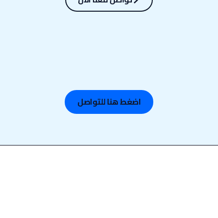
لا تنتظر، تواصل معنا الآن وخلنا نبدأ معك.
ابدأ الآن — وخذ أول خطوة بثبات.
اضغط هنا للتواصل