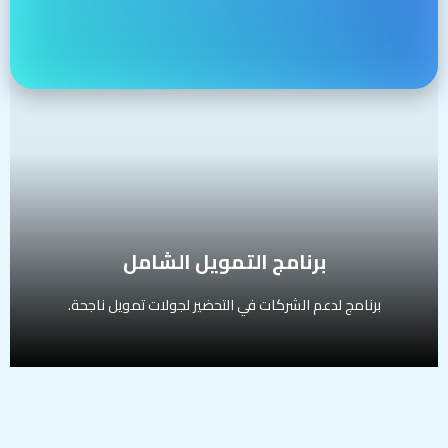
برنامج لدعم الشركات في التحضير لجولات تمويل ناجحة.
يتضمن:
تشخيص مالي وقانوني شامل
تجهيز Pitch Deck وOne Pager
بناء نموذج مالي وسيناريوهات نمو
إعداد غرفة بيانات للمستثمرين (Data Room)
تقييم الشركة بطريقة احترافية
إعداد استراتيجية تمويل كاملة
تدريب المؤسس على العرض التقديمي
المستهدفين:
الشركات الناشئة، المؤسسون، الفرق الاستثمارية
برنامج التمويل الشامل
برنامج لدعم الشركات في التحضير لجولات تمويل ناجحة.