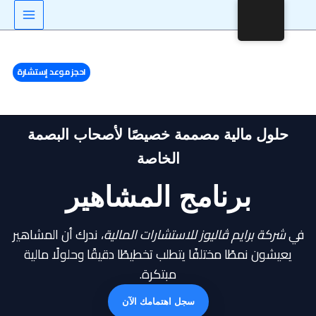
خطي
X
LinkedIn
gram
لى
لمحتوى
احجز موعد إستشارة
حلول مالية مصممة خصيصًا لأصحاب البصمة
الخاصة
برنامج المشاهير
في
شركة برايم ڤاليوز للاستشارات المالية
، ندرك أن المشاهير
يعيشون نمطًا مختلفًا يتطلب تخطيطًا دقيقًا وحلولًا مالية
مبتكرة.
سجل اهتمامك الآن