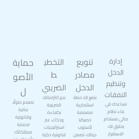
إدارة
تنويع
التخطي
حماية
الدخل
مصادر
ط
الأصو
وتنظيم
الدخل
الضريبي
ل
النفقات
نضع لك خطة
ندير التزاماتك
نصمم حلولًا
نساعدك في
استثمارية
الضريبية
مالية
بناء نظام
مصممة
بكفاءة
وقانونية
مالي مستدام
خصيصًا
وذكاء، عبر
لحماية
يحقق لك
لأسلوب
استراتيجيات
ممتلكاتك
الاستقرار
حياتك، تضمن
قانونية ذكية