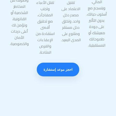
وأصولك من
المالي،
تقليل
تقلل الأعباء
المخاطر
وينسجم مع
الاعتماد على
وتجنب
الشخصية أو
أسلوب حياتك،
مصدر دخل
المفاجآت،
القانونية،
بدون التأثير
واحد، وتخلق
مع تحقيق
ونؤمن لك
على جودة
دخل مستقر
أقصى
أعلى درجات
معيشتك أو
ومتنوع على
استفادة من
الأمان
طموحاتك
المدى البعيد.
الإعفاءات
والخصوصية.
المستقبلية.
والفرص
المتاحة.
احجز موعد إستشارة
لا تنتظر، تواصل معنا الآن وخلنا نبدأ معك.